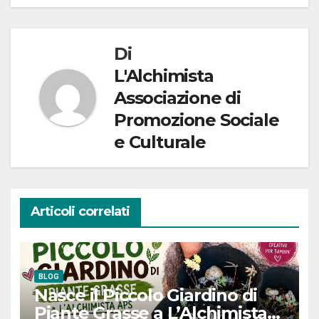
Di
L'Alchimista
Associazione di
Promozione Sociale
e Culturale
Articoli correlati
BLOG
Nasce il Piccolo Giardino di
Piante Grasse a L’Alchimista