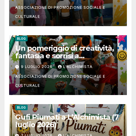
ASSOCIAZIONE DI PROMOZIONE SOCIALE E
CULTURALE
BLOG
Un pomeriggio di creatività,
fantasia e sorrisi a
L’Alchimista APS
9 LUGLIO 2026
L'ALCHIMISTA
ASSOCIAZIONE DI PROMOZIONE SOCIALE E
CULTURALE
BLOG
Gufi Piumati a L’Alchimista (7
luglio 2026)
7 LUGLIO 2026
L'ALCHIMISTA