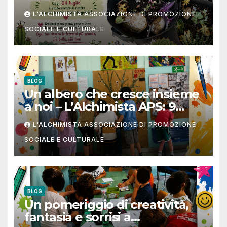
APS
L'ALCHIMISTA ASSOCIAZIONE DI PROMOZIONE
SOCIALE E CULTURALE
BLOG
Un albero che cresce insieme
a noi – L’Alchimista APS: 9
luglio 2026
L'ALCHIMISTA ASSOCIAZIONE DI PROMOZIONE
SOCIALE E CULTURALE
BLOG
Un pomeriggio di creatività,
fantasia e sorrisi a