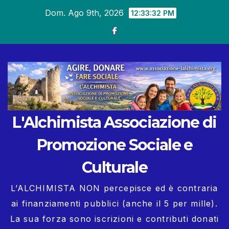
Salta
Dom. Ago 9th, 2026
12:33:34 PM
al
contenuto
L'Alchimista Associazione di
Promozione Sociale e
Culturale
L’ALCHIMISTA NON percepisce ed è contraria
ai finanziamenti pubblici (anche il 5 per mille).
La sua forza sono iscrizioni e contributi donati