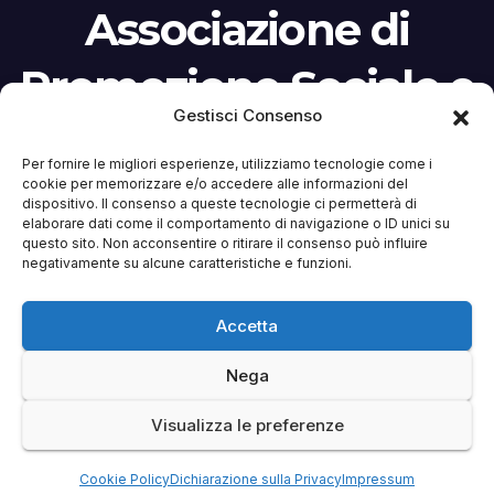
Associazione di
Promozione Sociale e
Gestisci Consenso
Culturale
Per fornire le migliori esperienze, utilizziamo tecnologie come i
cookie per memorizzare e/o accedere alle informazioni del
L’ALCHIMISTA NON percepisce ed è contraria
dispositivo. Il consenso a queste tecnologie ci permetterà di
ai finanziamenti pubblici (anche il 5 per mille).
elaborare dati come il comportamento di navigazione o ID unici su
questo sito. Non acconsentire o ritirare il consenso può influire
La sua forza sono iscrizioni e contributi donati
negativamente su alcune caratteristiche e funzioni.
da chi ci ritiene utile. Iscritta al RUNTS n. di
repertorio 178084. Costituita nel 2016. Modifica
Accetta
statuto 2025
Nega
Visualizza le preferenze
Cookie Policy
Dichiarazione sulla Privacy
Impressum