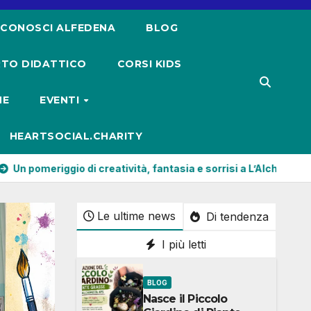
CONOSCI ALFEDENA
BLOG
TO DIDATTICO
CORSI KIDS
NE
EVENTI
HEARTSOCIAL.CHARITY
vità, fantasia e sorrisi a L’Alchimista APS
Gufi Piumati a 
Le ultime news
Di tendenza
I più letti
BLOG
Nasce il Piccolo