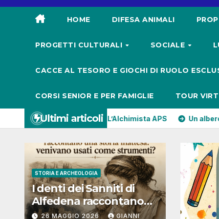
HOME
DIFESA ANIMALI
PROP
PROGETTI CULTURALI
SOCIALE
L
CACCE AL TESORO E GIOCHI DI RUOLO ESCLUS
CORSI SENIOR E PER FAMIGLIE
TOUR VIRT
Ultimi articoli
asse a L’Alchimista APS
Un albero che cresce insieme a noi
STORIA E ARCHEOLOGIA
I denti dei Sanniti di
Alfedena raccontano
una storia inattesa:
26 MAGGIO 2026
GIANNI