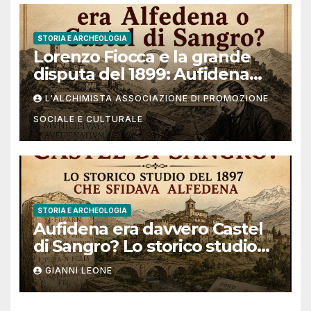
STORIA E ARCHEOLOGIA
Lorenzo Fiocca e la grande
disputa del 1899: Aufidena
era Alfedena o Castel di
L'ALCHIMISTA ASSOCIAZIONE DI PROMOZIONE
Sangro?
SOCIALE E CULTURALE
STORIA E ARCHEOLOGIA
Aufidena era davvero Castel
di Sangro? Lo storico studio
del 1897 che sfidava Alfedena
GIANNI LEONE