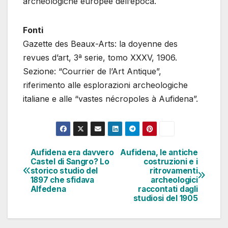
archeologiche europee dell’epoca.
Fonti
Gazette des Beaux-Arts: la doyenne des
revues d’art, 3ª serie, tomo XXXV, 1906.
Sezione: “Courrier de l’Art Antique”,
riferimento alle esplorazioni archeologiche
italiane e alle “vastes nécropoles à Aufidena”.
Aufidena era davvero
Aufidena, le antiche
Navigazione
Castel di Sangro? Lo
costruzioni e i
storico studio del
ritrovamenti
articoli
1897 che sfidava
archeologici
Alfedena
raccontati dagli
studiosi del 1905