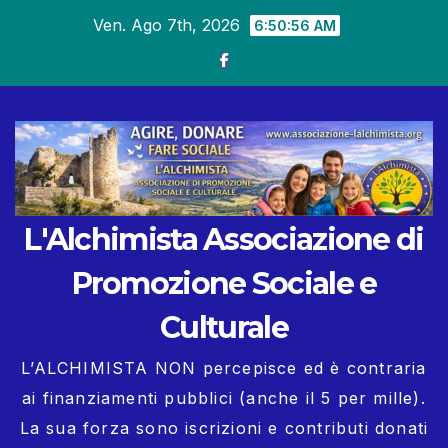
Salta
Ven. Ago 7th, 2026
6:50:57 AM
al
contenuto
L'Alchimista Associazione di
Promozione Sociale e
Culturale
L’ALCHIMISTA NON percepisce ed è contraria
ai finanziamenti pubblici (anche il 5 per mille).
La sua forza sono iscrizioni e contributi donati