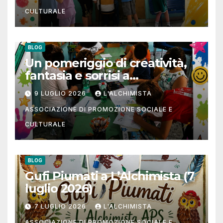
CULTURALE
BLOG
Un pomeriggio di creatività,
fantasia e sorrisi a
L’Alchimista APS
9 LUGLIO 2026
L'ALCHIMISTA
ASSOCIAZIONE DI PROMOZIONE SOCIALE E
CULTURALE
BLOG
Gufi Piumati a L’Alchimista (7
luglio 2026)
7 LUGLIO 2026
L'ALCHIMISTA
ASSOCIAZIONE DI PROMOZIONE SOCIALE E