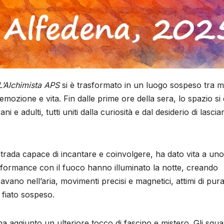
L’Alchimista APS
si è trasformato in un luogo sospeso tra m
emozione e vita. Fin dalle prime ore della sera, lo spazio si 
e adulti, tutti uniti dalla curiosità e dal desiderio di lasciar
i strada capace di incantare e coinvolgere, ha dato vita a uno
erformance con il fuoco hanno illuminato la notte, creando
vano nell’aria, movimenti precisi e magnetici, attimi di pur
 fiato sospeso.
a aggiunto un ulteriore tocco di fascino e mistero. Gli sgua