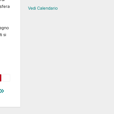
osfera
Vedi Calendario
segno
i si