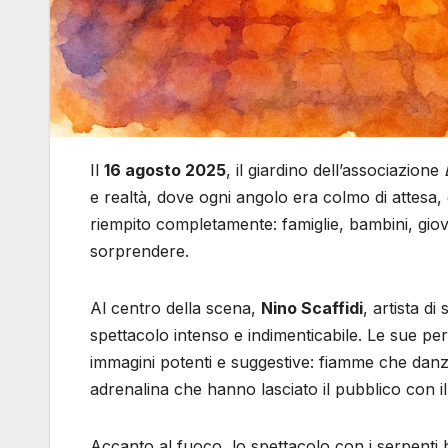
Il
16 agosto 2025
, il giardino dell’associazione
e realtà, dove ogni angolo era colmo di attesa, 
riempito completamente: famiglie, bambini, giovani 
sorprendere.
Al centro della scena,
Nino Scaffidi
, artista d
spettacolo intenso e indimenticabile. Le sue p
immagini potenti e suggestive: fiamme che danza
adrenalina che hanno lasciato il pubblico con il
Accanto al fuoco, lo spettacolo con i serpenti h