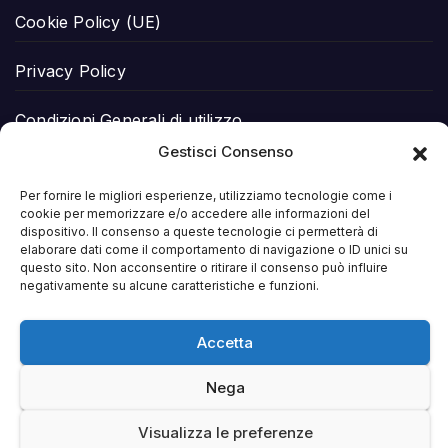
Cookie Policy (UE)
Privacy Policy
Condizioni Generali di utilizzo
Gestisci Consenso
Dichiarazione di non responsabilità
Per fornire le migliori esperienze, utilizziamo tecnologie come i
cookie per memorizzare e/o accedere alle informazioni del
Perché è importante fare volontariato con
dispositivo. Il consenso a queste tecnologie ci permetterà di
L’ALCHIMISTA APS
elaborare dati come il comportamento di navigazione o ID unici su
questo sito. Non acconsentire o ritirare il consenso può influire
negativamente su alcune caratteristiche e funzioni.
Accetta
L'Alchimista
Nega
Associazione di
Visualizza le preferenze