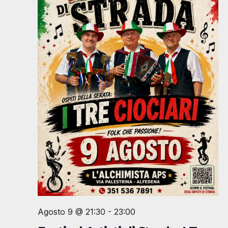
z
i
o
n
e
Agosto 9 @ 21:30
-
23:00