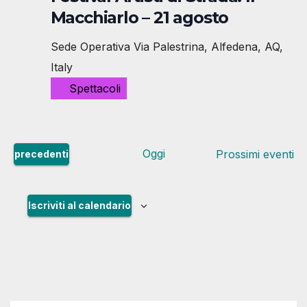
Macchiarlo – 21 agosto
Sede Operativa
Via Palestrina, Alfedena, AQ,
Italy
Spettacoli
Oggi
E
Prossimi eventi
precedenti
v
e
Iscriviti al calendario
n
t
i