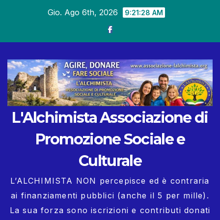
Salta
Gio. Ago 6th, 2026
9:21:30 AM
al
contenuto
L'Alchimista Associazione di
Promozione Sociale e
Culturale
L’ALCHIMISTA NON percepisce ed è contraria
ai finanziamenti pubblici (anche il 5 per mille).
La sua forza sono iscrizioni e contributi donati