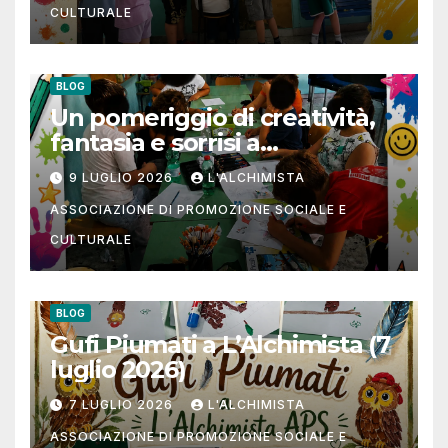
CULTURALE
BLOG
Un pomeriggio di creatività,
fantasia e sorrisi a
L’Alchimista APS
9 LUGLIO 2026
L'ALCHIMISTA
ASSOCIAZIONE DI PROMOZIONE SOCIALE E
CULTURALE
BLOG
Gufi Piumati a L’Alchimista (7
luglio 2026)
7 LUGLIO 2026
L'ALCHIMISTA
ASSOCIAZIONE DI PROMOZIONE SOCIALE E