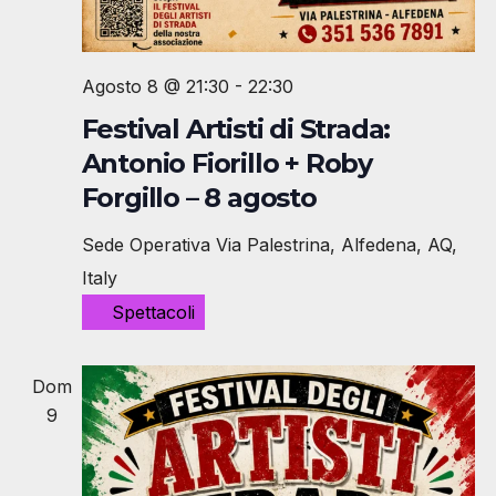
v
a
z
i
Agosto 8 @ 21:30
-
22:30
i
s
Festival Artisti di Strada:
o
t
Antonio Fiorillo + Roby
n
Forgillo – 8 agosto
e
e
Sede Operativa
Via Palestrina, Alfedena, AQ,
N
Italy
a
Spettacoli
v
i
Dom
9
g
a