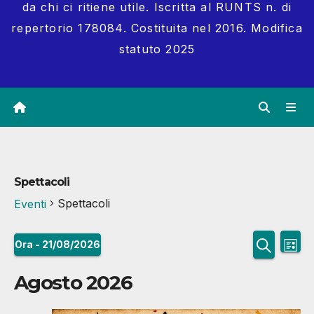
da chi ci ritiene utile. Iscritta al RUNTS n. di
repertorio 178084. Costituita nel 2016. Modifica
statuto 2025
Spettacoli
Spettacoli
Eventi
E
E
Eventi
Ora
 - 
21/08/2026
L
v
S
C
v
i
Agosto 2026
e
e
e
s
e
l
r
t