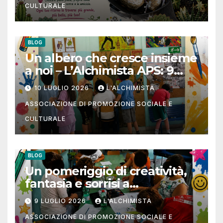
CULTURALE
BLOG
Un albero che cresce insieme
a noi – L’Alchimista APS: 9
luglio 2026
10 LUGLIO 2026
L'ALCHIMISTA
ASSOCIAZIONE DI PROMOZIONE SOCIALE E
CULTURALE
BLOG
Un pomeriggio di creatività,
fantasia e sorrisi a
L’Alchimista APS
9 LUGLIO 2026
L'ALCHIMISTA
ASSOCIAZIONE DI PROMOZIONE SOCIALE E