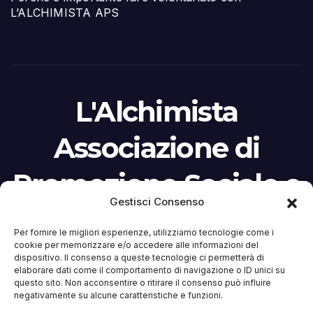
L’ALCHIMISTA APS
L'Alchimista
Associazione di
Promozione Sociale e
Gestisci Consenso
Culturale
Per fornire le migliori esperienze, utilizziamo tecnologie come i
cookie per memorizzare e/o accedere alle informazioni del
L’ALCHIMISTA NON percepisce ed è contraria
dispositivo. Il consenso a queste tecnologie ci permetterà di
ai finanziamenti pubblici (anche il 5 per mille).
elaborare dati come il comportamento di navigazione o ID unici su
questo sito. Non acconsentire o ritirare il consenso può influire
La sua forza sono iscrizioni e contributi donati
negativamente su alcune caratteristiche e funzioni.
da chi ci ritiene utile. Iscritta al RUNTS n. di