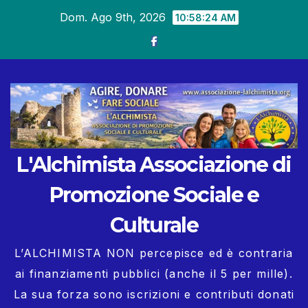
Salta
Dom. Ago 9th, 2026
10:58:24 AM
al
contenuto
L'Alchimista Associazione di
Promozione Sociale e
Culturale
L’ALCHIMISTA NON percepisce ed è contraria
ai finanziamenti pubblici (anche il 5 per mille).
La sua forza sono iscrizioni e contributi donati