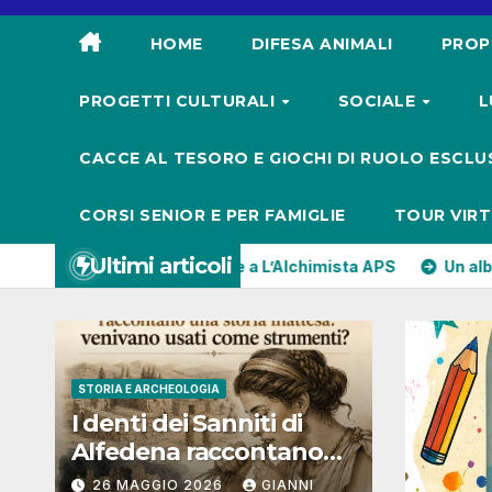
HOME
DIFESA ANIMALI
PROP
PROGETTI CULTURALI
SOCIALE
L
CACCE AL TESORO E GIOCHI DI RUOLO ESCLUS
CORSI SENIOR E PER FAMIGLIE
TOUR VIRT
Ultimi articoli
 Grasse a L’Alchimista APS
Un albero che cresce insieme a
STORIA E ARCHEOLOGIA
I denti dei Sanniti di
Alfedena raccontano
una storia inattesa:
26 MAGGIO 2026
GIANNI