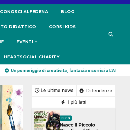
CONOSCI ALFEDENA
BLOG
TO DIDATTICO
CORSI KIDS
NE
EVENTI
HEARTSOCIAL.CHARITY
eatività, fantasia e sorrisi a L’Alchimista APS
Gufi Piumat
Le ultime news
Di tendenza
I più letti
BLOG
Nasce il Piccolo