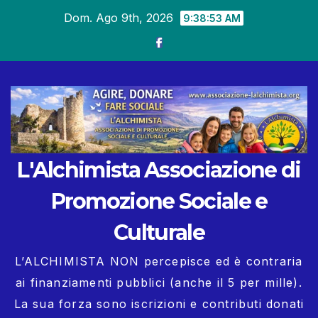
Salta
Dom. Ago 9th, 2026
9:38:54 AM
al
contenuto
L'Alchimista Associazione di
Promozione Sociale e
Culturale
L’ALCHIMISTA NON percepisce ed è contraria
ai finanziamenti pubblici (anche il 5 per mille).
La sua forza sono iscrizioni e contributi donati