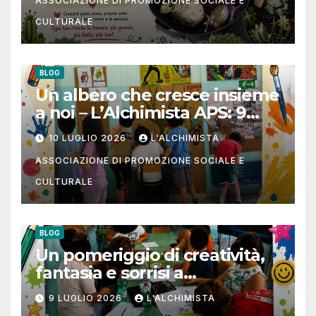
ASSOCIAZIONE DI PROMOZIONE SOCIALE E
CULTURALE
BLOG
Un albero che cresce insieme
a noi – L’Alchimista APS: 9
luglio 2026
10 LUGLIO 2026
L'ALCHIMISTA
ASSOCIAZIONE DI PROMOZIONE SOCIALE E
CULTURALE
BLOG
Un pomeriggio di creatività,
fantasia e sorrisi a
L’Alchimista APS
9 LUGLIO 2026
L'ALCHIMISTA