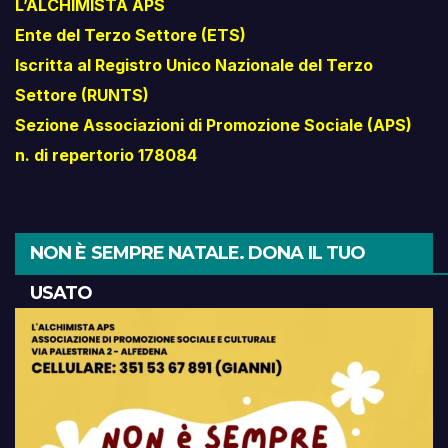
L’ALCHIMISTA APS
Ente del Terzo Settore (ETS)
Iscritta al Registro Unico Nazionale del Terzo
Settore (RUNTS)
Sezione Associazioni di Promozione Sociale (APS)
n. di repertorio 178084
NON È SEMPRE NATALE. DONA IL TUO
USATO