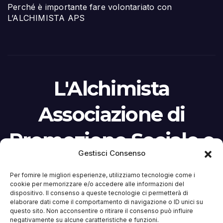
Perché è importante fare volontariato con
L’ALCHIMISTA APS
L'Alchimista
Associazione di
Promozione Sociale e
Gestisci Consenso
Culturale
Per fornire le migliori esperienze, utilizziamo tecnologie come i
cookie per memorizzare e/o accedere alle informazioni del
L’ALCHIMISTA NON percepisce ed è contraria
dispositivo. Il consenso a queste tecnologie ci permetterà di
ai finanziamenti pubblici (anche il 5 per mille).
elaborare dati come il comportamento di navigazione o ID unici su
questo sito. Non acconsentire o ritirare il consenso può influire
La sua forza sono iscrizioni e contributi donati
negativamente su alcune caratteristiche e funzioni.