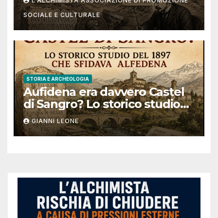
L'ALCHIMISTA ASSOCIAZIONE DI PROMOZIONE
Sangro?
SOCIALE E CULTURALE
STORIA E ARCHEOLOGIA
Aufidena era davvero Castel
di Sangro? Lo storico studio
del 1897 che sfidava Alfedena
GIANNI LEONE